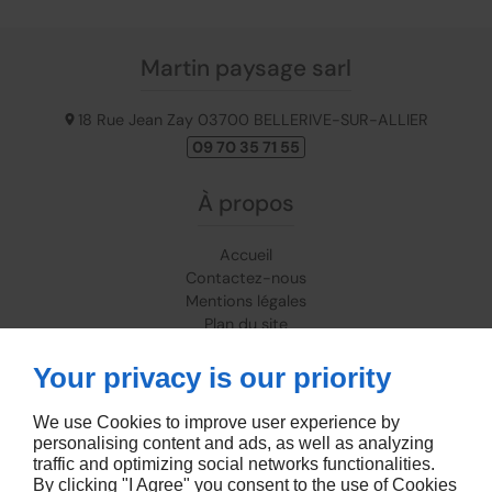
Martin paysage sarl
18 Rue Jean Zay
03700
BELLERIVE-SUR-ALLIER
09 70 35 71 55
À propos
Accueil
Contactez-nous
Mentions légales
Plan du site
Your privacy is our priority
Suivez-nous
We use Cookies to improve user experience by
personalising content and ads, as well as analyzing
traffic and optimizing social networks functionalities.
By clicking "I Agree" you consent to the use of Cookies