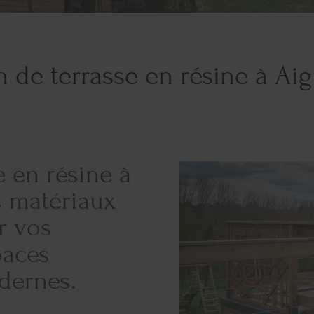
n de terrasse en résine à Ai
 en résine à
s matériaux
r vos
paces
dernes.