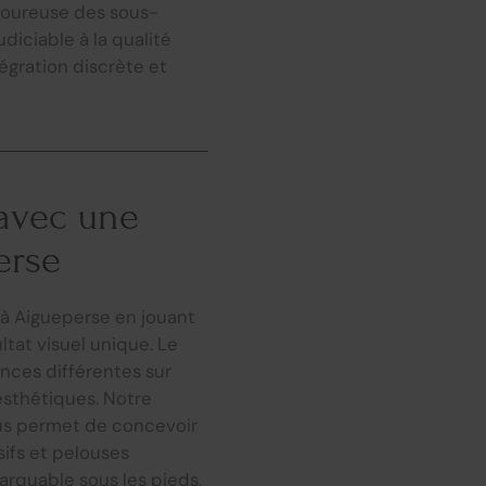
igoureuse des sous-
diciable à la qualité
tégration discrète et
 avec une
erse
à Aigueperse en jouant
ltat visuel unique. Le
nces différentes sur
esthétiques. Notre
ous permet de concevoir
ifs et pelouses
marquable sous les pieds,