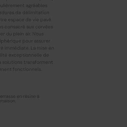
culièrement agréables
ordures de délimitation
otre espace de vie pavé.
mps consacré aux corvées
er du plein air. Nous
riphérique pour assurer
ité immédiate. La mise en
lité exceptionnelle de
 solutions transforment
ement fonctionnels.
errasse en résine à
 maison.