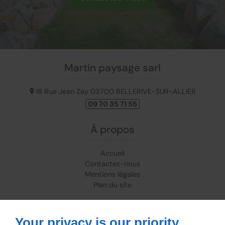
Martin paysage sarl
18 Rue Jean Zay
03700
BELLERIVE-SUR-ALLIER
09 70 35 71 55
À propos
Accueil
Contactez-nous
Mentions légales
Plan du site
Suivez-nous
Your privacy is our priority