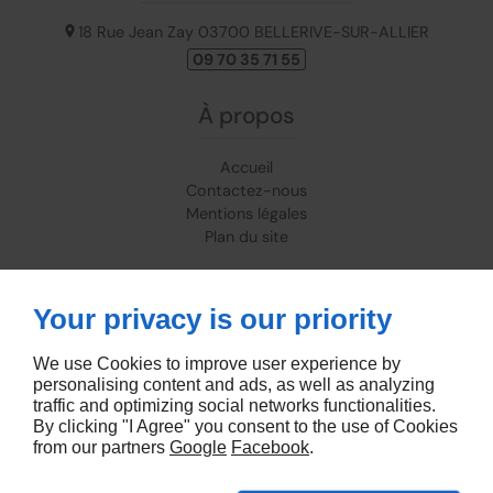
18 Rue Jean Zay
03700
BELLERIVE-SUR-ALLIER
09 70 35 71 55
À propos
Accueil
Contactez-nous
Mentions légales
Plan du site
Suivez-nous
Your privacy is our priority
We use Cookies to improve user experience by
personalising content and ads, as well as analyzing
traffic and optimizing social networks functionalities.
By clicking "I Agree" you consent to the use of Cookies
from our partners
Google
Facebook
.
Agence Marketing Linkeo